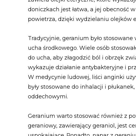
doniczkach jest łatwa, a jej obecność 
powietrza, dzięki wydzielaniu olejków 
Tradycyjnie, geranium było stosowane w
ucha środkowego. Wiele osób stosowało
do ucha, aby złagodzić ból i obrzęk zw
wykazuje działanie antybakteryjne i p
W medycynie ludowej, liści anginki u
były stosowane do inhalacji i płukane
oddechowymi.
Geranium warto stosować również z po
geraniowy, zawierający geraniol, jest c
uspokajające. Ponadto, napar z geran