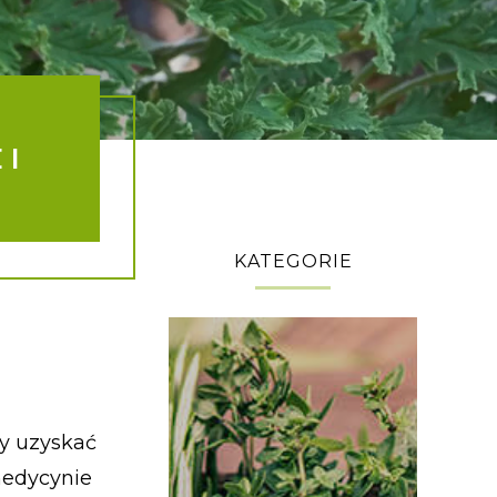
 I
KATEGORIE
by uzyskać
medycynie