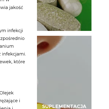
awia jakość
ym infekcji
ezpośrednio
eranium
 infekcjami.
ewek, które
Olejek
rężające i
SUPLEMENTACJA
SUPLEMENTACJA
enia i