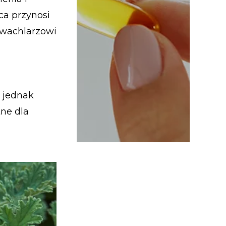
ca przynosi
 wachlarzowi
 jednak
tne dla