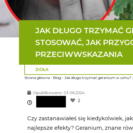
JAK DŁUGO TRZYMAĆ G
STOSOWAĆ, JAK PRZYG
PRZECIWWSKAZANIA
ZIOŁA
Strona główna
-
Blog
-
Jak długo trzymać geranium w uchu? – 
Opublikowano:
03.06.2024
2
Czy zastanawiałeś się kiedykolwiek, j
najlepsze efekty? Geranium, znane ró