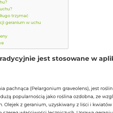
chu?
 uchu?
 długo trzymać
acji geranium w uchu
ieny
we
radycyjnie jest stosowane w apli
a pachnąca (Pelargonium graveolens), jest rośli
 dużą popularnością jako roślina ozdobna, ze wzg
 Olejek z geranium, uzyskiwany z liści i kwiatów t
ją szereg właściwości leczniczych. Uprawa geran