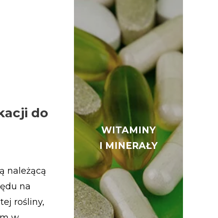
kacji do
WITAMINY
WITAMINY
I MINERAŁY
I MINERAŁY
ną należącą
lędu na
ej rośliny,
ium w