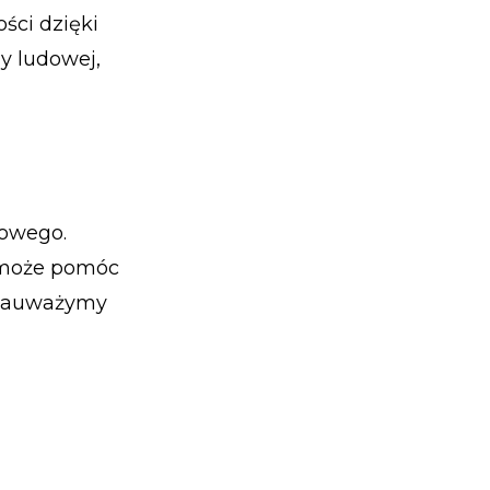
ści dzięki
y ludowej,
kowego.
 może pomóc
 zauważymy