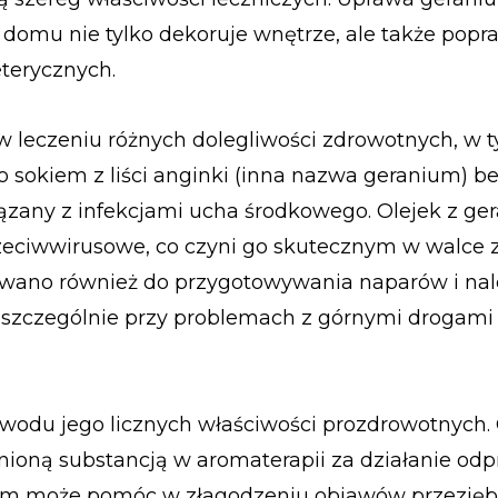
w domu nie tylko dekoruje wnętrze, ale także popr
eterycznych.
 leczeniu różnych dolegliwości zdrowotnych, w t
 sokiem z liści anginki (inna nazwa geranium) b
iązany z infekcjami ucha środkowego. Olejek z g
rzeciwwirusowe, co czyni go skutecznym w walce z
żywano również do przygotowywania naparów i nal
k, szczególnie przy problemach z górnymi drogami
wodu jego licznych właściwości prozdrowotnych. 
enioną substancją w aromaterapii za działanie odp
ium może pomóc w złagodzeniu objawów przeziębi