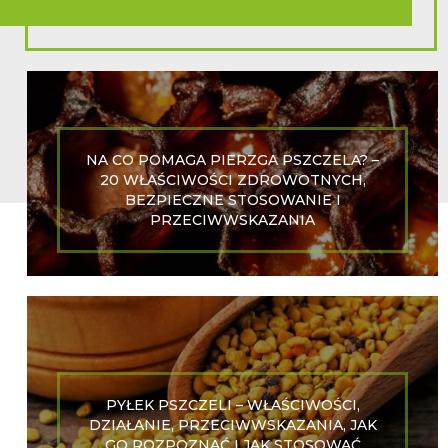
NA CO POMAGA PIERZGA PSZCZELA? –
20 WŁAŚCIWOŚCI ZDROWOTNYCH,
BEZPIECZNE STOSOWANIE I
PRZECIWWSKAZANIA
PYŁEK PSZCZELI – WŁAŚCIWOŚCI,
DZIAŁANIE, PRZECIWWSKAZANIA, JAK
GO ROZPOZNAĆ I JAK STOSOWAĆ