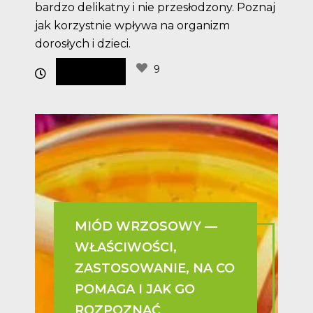
bardzo delikatny i nie przesłodzony. Poznaj
jak korzystnie wpływa na organizm
dorosłych i dzieci.
9
MIÓD WRZOSOWY —
WŁAŚCIWOŚCI,
ZASTOSOWANIE, NA CO
POMAGA I JAK GO
ROZPOZNAĆ