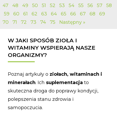
47
48
49
50
51
52
53
54
55
56
57
58
59
60
61
62
63
64
65
66
67
68
69
70
71
72
73
74
75
Następny »
W JAKI SPOSÓB ZIOŁA I
WITAMINY WSPIERAJĄ NASZE
ORGANIZMY?
Poznaj artykuły o
ziołach, witaminach i
minerałach
. Ich
suplementacja
to
skuteczna droga do poprawy kondycji,
polepszenia stanu zdrowia i
samopoczucia.