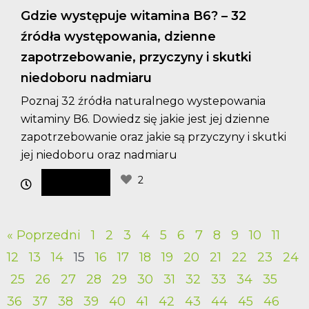
Gdzie występuje witamina B6? – 32
źródła występowania, dzienne
zapotrzebowanie, przyczyny i skutki
niedoboru nadmiaru
Poznaj 32 źródła naturalnego wystepowania
witaminy B6. Dowiedz się jakie jest jej dzienne
zapotrzebowanie oraz jakie są przyczyny i skutki
jej niedoboru oraz nadmiaru
2
« Poprzedni
1
2
3
4
5
6
7
8
9
10
11
12
13
14
15
16
17
18
19
20
21
22
23
24
25
26
27
28
29
30
31
32
33
34
35
36
37
38
39
40
41
42
43
44
45
46