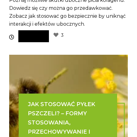
Poznaj możliwe skutki uboczne picia kolagenu.
Dowiedz się czy można go przedawkować.
Zobacz jak stosować go bezpiecznie by uniknąć
interakcji i efektów ubocznych.
3
JAK STOSOWAĆ PYŁEK
PSZCZELI? – FORMY
STOSOWANIA,
PRZECHOWYWANIE I