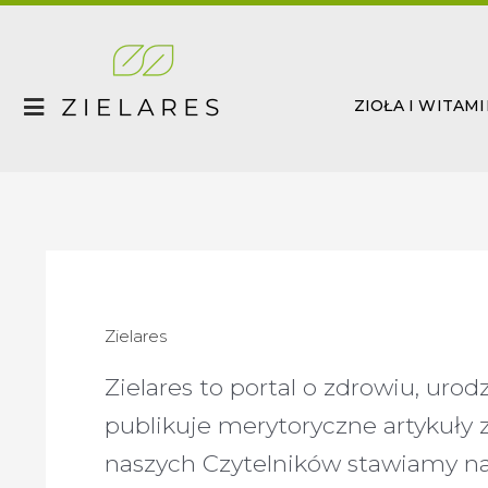
Skip
Post
to
pagination
content
ZIOŁA I WITAM
Zielares
Zielares to portal o zdrowiu, uro
publikuje merytoryczne artykuł
naszych Czytelników stawiamy na 