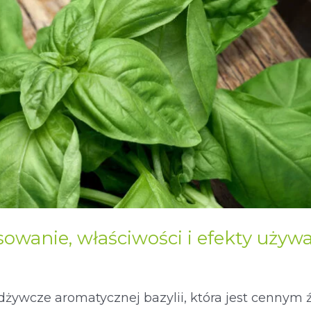
sowanie, właściwości i efekty używ
dżywcze aromatycznej bazylii, która jest cennym