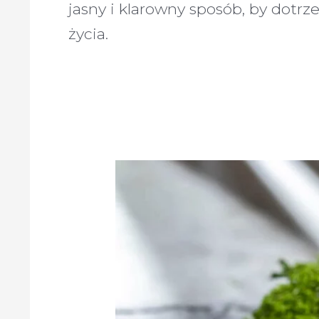
jasny i klarowny sposób, by dotr
życia.
Chlorella
–
Co
to
jest
i
jakie