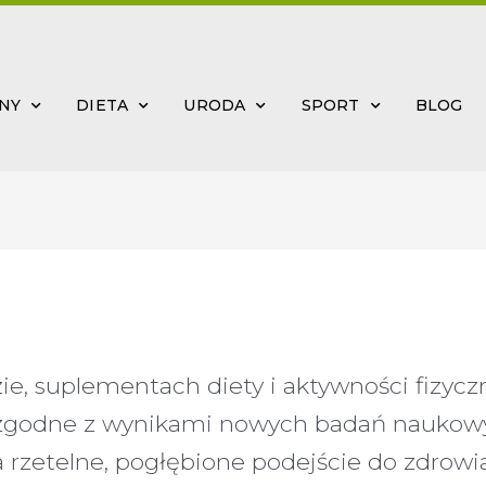
INY
DIETA
URODA
SPORT
BLOG
dzie, suplementach diety i aktywności fizyc
y zgodne z wynikami nowych badań naukowy
rzetelne, pogłębione podejście do zdrowi