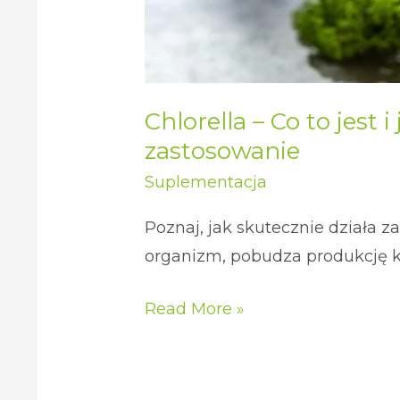
są
jej
właściwości
?
Chlorella – Co to jest i
Poznaj
zastosowanie
jej
Suplementacja
działanie
i
Poznaj, jak skutecznie działa 
zastosowanie
organizm, pobudza produkcję kr
Read More »