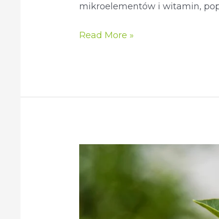
mikroelementów i witamin, pop
Read More »
Ashwagandha
–
Jak
działa
i