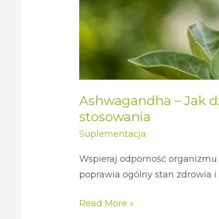
czym
jest
?
Poznaj
jej
właściwości
Ashwagandha – Jak dzia
i
stosowania
efekty
Suplementacja
stosowania
Wspieraj odporność organizmu z
poprawia ogólny stan zdrowia i 
Read More »