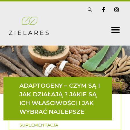
Skip
S
F
I
i
a
n
to
s
c
s
t
e
t
content
r
b
a
i
o
g
x
o
r
k
a
-
m
f
ADAPTOGENY – CZYM SĄ I
JAK DZIAŁAJĄ ? JAKIE SĄ
ICH WŁAŚCIWOŚCI I JAK
WYBRAĆ NAJLEPSZE
SUPLEMENTACJA