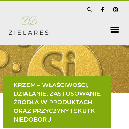
Skip
S
F
I
i
a
n
to
s
c
s
t
e
t
content
r
b
a
i
o
g
x
o
r
k
a
-
m
f
KRZEM – WŁAŚCIWOŚCI,
DZIAŁANIE, ZASTOSOWANIE,
ŹRÓDŁA W PRODUKTACH
ORAZ PRZYCZYNY I SKUTKI
NIEDOBORU