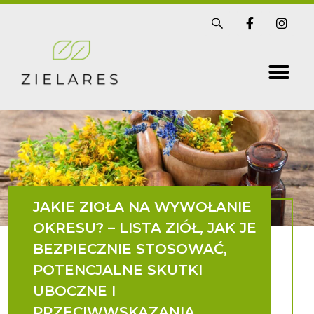
Skip
S
F
I
i
a
n
to
s
c
s
t
e
t
content
r
b
a
i
o
g
x
o
r
k
a
-
m
f
JAKIE ZIOŁA NA WYWOŁANIE
OKRESU? – LISTA ZIÓŁ, JAK JE
BEZPIECZNIE STOSOWAĆ,
POTENCJALNE SKUTKI
UBOCZNE I
PRZECIWWSKAZANIA