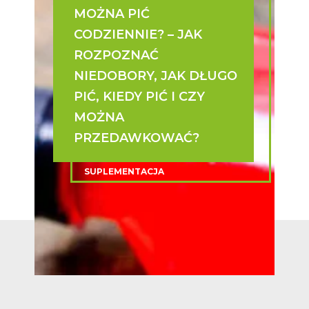
MOŻNA PIĆ
CODZIENNIE? – JAK
ROZPOZNAĆ
NIEDOBORY, JAK DŁUGO
PIĆ, KIEDY PIĆ I CZY
MOŻNA
PRZEDAWKOWAĆ?
SUPLEMENTACJA