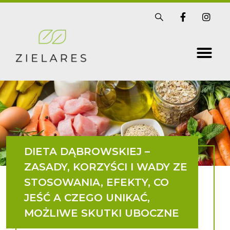
Skip
S
F
I
i
a
n
to
s
c
s
t
e
t
content
r
b
a
i
o
g
x
o
r
k
a
-
m
f
DIETA DĄBROWSKIEJ –
ZASADY, KORZYŚCI I WADY ZE
STOSOWANIA, EFEKTY, CO
JEŚĆ A CZEGO UNIKAĆ,
MOŻLIWE SKUTKI UBOCZNE