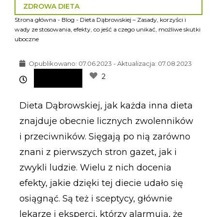
ZDROWA DIETA
Strona główna
-
Blog
-
Dieta Dąbrowskiej – Zasady, korzyści i
wady ze stosowania, efekty, co jeść a czego unikać, możliwe skutki
uboczne
Opublikowano:
07.06.2023 - Aktualizacja: 07.08.2023
2
Dieta Dąbrowskiej, jak każda inna dieta
znajduje obecnie licznych zwolenników
i przeciwników. Sięgają po nią zarówno
znani z pierwszych stron gazet, jak i
zwykli ludzie. Wielu z nich docenia
efekty, jakie dzięki tej diecie udało się
osiągnąć. Są też i sceptycy, głównie
lekarze i eksperci, którzy alarmują, że