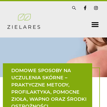
Skip
S
F
I
i
a
n
to
s
c
s
t
e
t
content
r
b
a
i
o
g
x
o
r
k
a
-
m
f
DOMOWE SPOSOBY NA
UCZULENIA SKÓRNE –
PRAKTYCZNE METODY,
PROFILAKTYKA, POMOCNE
ZIOŁA, WAPNO ORAZ ŚRODKI
OSTROŻNOŚCI