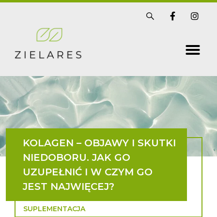
Skip
S
F
I
i
a
n
to
s
c
s
t
e
t
content
r
b
a
i
o
g
x
o
r
k
a
-
m
f
KOLAGEN – OBJAWY I SKUTKI
NIEDOBORU. JAK GO
UZUPEŁNIĆ I W CZYM GO
JEST NAJWIĘCEJ?
SUPLEMENTACJA