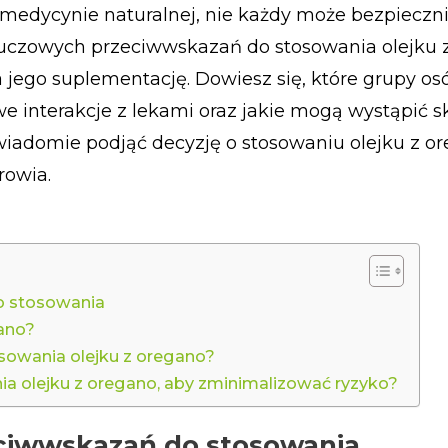
medycynie naturalnej, nie każdy może bezpieczn
luczowych przeciwwskazań do stosowania olejku 
a jego suplementację. Dowiesz się, które grupy o
we interakcje z lekami oraz jakie mogą wystąpić s
iadomie podjąć decyzję o stosowaniu olejku z or
rowia.
do stosowania
gano?
osowania olejku z oregano?
ia olejku z oregano, aby zminimalizować ryzyko?
zeciwwskazań do stosowania