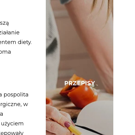
kszą
iałanie
entem diety.
loma
PRZEPISY
PRZEPISY
a pospolita
rgiczne, w
ra
d użyciem
stępowały