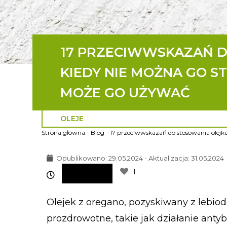
17 PRZECIWWSKAZAŃ D
KIEDY NIE MOŻNA GO S
MOŻE GO UŻYWAĆ
OLEJE
Strona główna
-
Blog
-
17 przeciwwskazań do stosowania olejku
Opublikowano:
29.05.2024 - Aktualizacja: 31.05.2024
1
Olejek z oregano, pozyskiwany z lebiodk
prozdrowotne, takie jak działanie anty