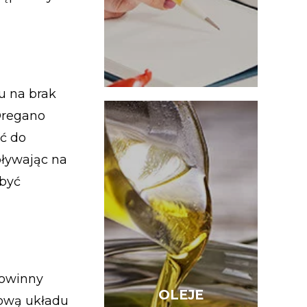
u na brak
Oregano
ić do
pływając na
 być
 powinny
OLEJE
OLEJE
zową układu