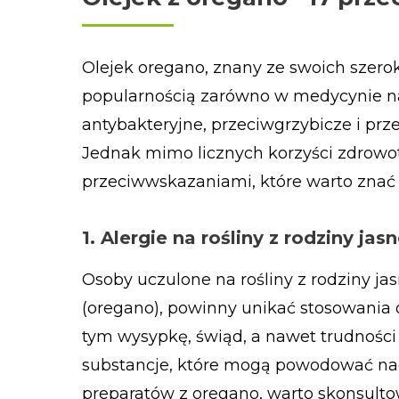
Olejek oregano, znany ze swoich szerok
popularnością zarówno w medycynie natu
antybakteryjne, przeciwgrzybicze i prz
Jednak mimo licznych korzyści zdrowot
przeciwwskazaniami, które warto znać 
1. Alergie na rośliny z rodziny j
Osoby uczulone na rośliny z rodziny ja
(oregano), powinny unikać stosowania o
tym wysypkę, świąd, a nawet trudności
substancje, które mogą powodować nad
preparatów z oregano, warto skonsulto