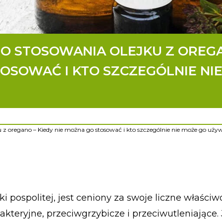
O STOSOWANIA OLEJKU Z OREG
TOSOWAĆ I KTO SZCZEGÓLNIE NI
 z oregano – Kiedy nie można go stosować i kto szczególnie nie może go uży
i pospolitej, jest ceniony za swoje liczne właściw
bakteryjne, przeciwgrzybicze i przeciwutleniające