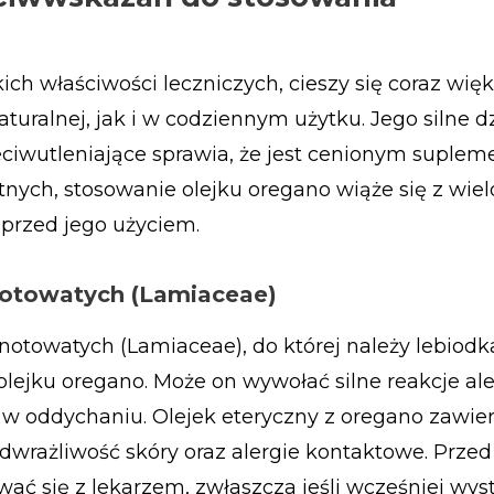
ich właściwości leczniczych, cieszy się coraz wię
ralnej, jak i w codziennym użytku. Jego silne dz
eciwutleniające sprawia, że jest cenionym suplem
nych, stosowanie olejku oregano wiąże się z wie
przed jego użyciem.
asnotowatych (Lamiaceae)
snotowatych (Lamiaceae), do której należy lebiodk
lejku oregano. Może on wywołać silne reakcje ale
 w oddychaniu. Olejek eteryczny z oregano zawie
wrażliwość skóry oraz alergie kontaktowe. Prze
wać się z lekarzem, zwłaszcza jeśli wcześniej wy