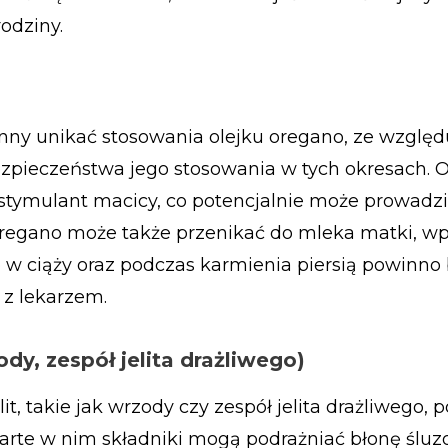
rodziny.
inny unikać stosowania olejku oregano, ze względ
zpieczeństwa jego stosowania w tych okresach. 
 stymulant macicy, co potencjalnie może prowadz
o oregano może także przenikać do mleka matki, w
w ciąży oraz podczas karmienia piersią powinno
 z lekarzem.
ody, zespół jelita drażliwego)
it, takie jak wrzody czy zespół jelita drażliwego,
arte w nim składniki mogą podrażniać błonę ślu