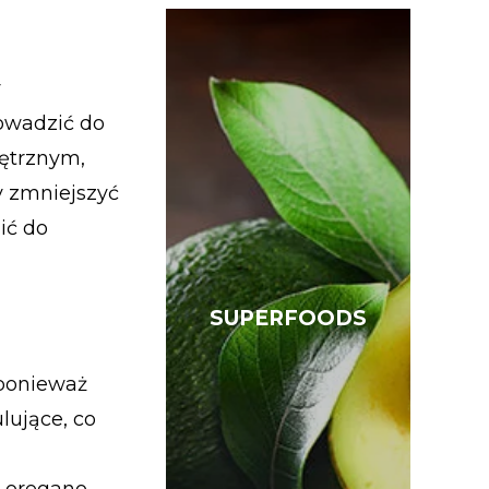
y
rowadzić do
ętrznym,
y zmniejszyć
ić do
SUPERFOODS
SUPERFOODS
 ponieważ
ujące, co
u oregano