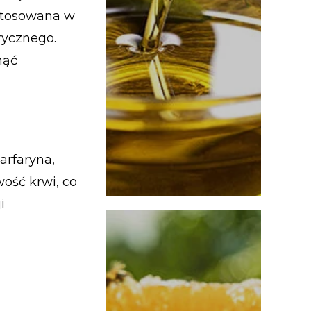
stosowana w
rycznego.
nąć
arfaryna,
ość krwi, co
i