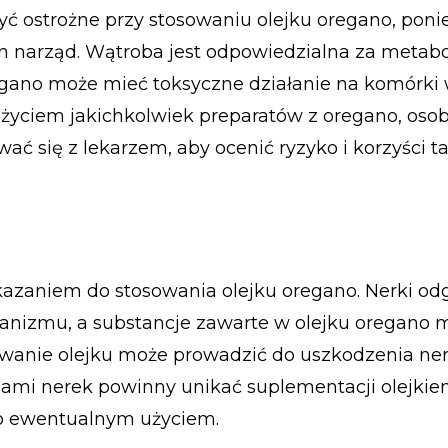
ć ostrożne przy stosowaniu olejku oregano, poni
n narząd. Wątroba jest odpowiedzialna za metab
regano może mieć toksyczne działanie na komórki
życiem jakichkolwiek preparatów z oregano, osob
 się z lekarzem, aby ocenić ryzyko i korzyści ta
azaniem do stosowania olejku oregano. Nerki od
ganizmu, a substancje zawarte w olejku oregano
owanie olejku może prowadzić do uszkodzenia ner
obami nerek powinny unikać suplementacji olejkie
go ewentualnym użyciem.