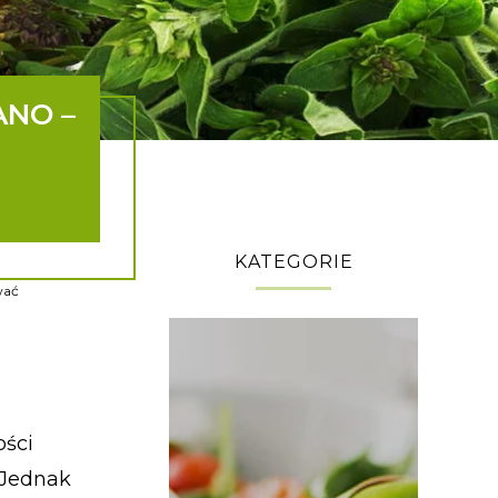
ANO –
E
KATEGORIE
wać
ości
. Jednak