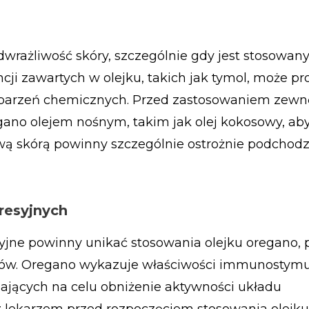
rażliwość skóry, szczególnie gdy jest stosowan
ncji zawartych w olejku, takich jak tymol, może p
poparzeń chemicznych. Przed zastosowaniem zewn
egano olejem nośnym, takim jak olej kokosowy, ab
iwą skórą powinny szczególnie ostrożnie podchodz
resyjnych
jne powinny unikać stosowania olejku oregano,
ków. Oregano wykazuje właściwości immunostymul
jących na celu obniżenie aktywności układu
z lekarzem przed rozpoczęciem stosowania olejk