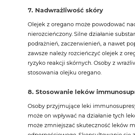
7. Nadwrażliwość skóry
Olejek z oregano może powodować nadw
nierozcieńczony. Silne działanie substa
podrażnień, zaczerwienień, a nawet 
zawsze należy rozcieńczyć olejek z or
ryzyko reakcji skórnych. Osoby z wrażl
stosowania olejku oregano.
8. Stosowanie leków immunosup
Osoby przyjmujące leki immunosupresy
może on wpływać na działanie tych le
może zmniejszać skuteczność leków ma
odpornościowego. Skonsultowanie się 