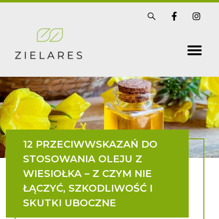
Skip
S
F
I
i
a
n
to
s
c
s
t
e
t
content
r
b
a
i
o
g
x
o
r
k
a
-
m
f
12 PRZECIWWSKAZAŃ DO
STOSOWANIA OLEJU Z
WIESIOŁKA – Z CZYM NIE
ŁĄCZYĆ, SZKODLIWOŚĆ I
SKUTKI UBOCZNE