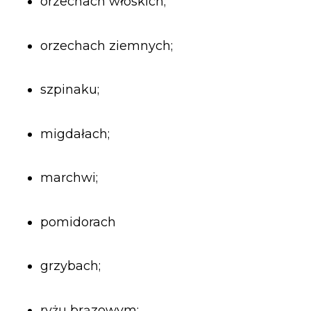
orzechach włoskich;
orzechach ziemnych;
szpinaku;
migdałach;
marchwi;
pomidorach
grzybach;
ryżu brązowym;