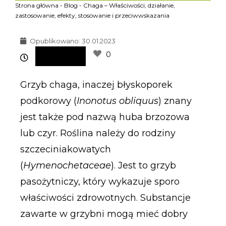
Strona główna
-
Blog
-
Chaga – Właściwości, działanie,
zastosowanie, efekty, stosowanie i przeciwwskazania
Opublikowano:
30.01.2023
0
Grzyb chaga, inaczej błyskoporek
podkorowy (
Inonotus obliquus
) znany
jest także pod nazwą huba brzozowa
lub czyr. Roślina należy do rodziny
szczeciniakowatych
(
Hymenochetaceae
). Jest to grzyb
pasożytniczy, który wykazuje sporo
właściwości zdrowotnych. Substancje
zawarte w grzybni mogą mieć dobry