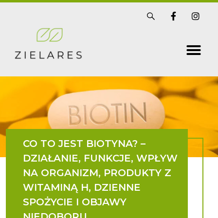
Skip
S
F
I
i
a
n
to
s
c
s
t
e
t
content
r
b
a
i
o
g
x
o
r
k
a
-
m
f
CO TO JEST BIOTYNA? –
DZIAŁANIE, FUNKCJE, WPŁYW
NA ORGANIZM, PRODUKTY Z
WITAMINĄ H, DZIENNE
SPOŻYCIE I OBJAWY
NIEDOBORU