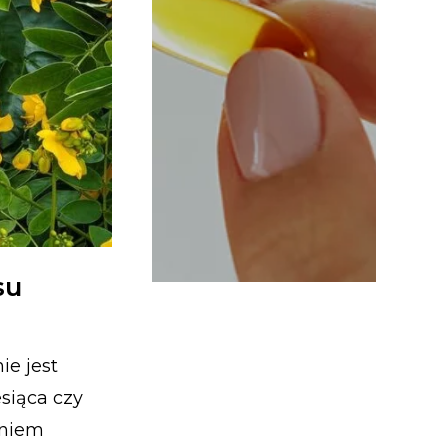
su
ie jest
siąca czy
aniem