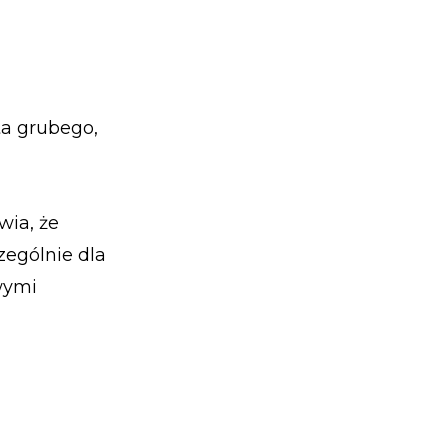
ta grubego,
wia, że
zególnie dla
iwymi