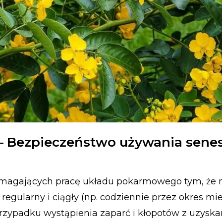
? – Bezpieczeństwo używania sene
pomagających pracę układu pokarmowego tym, że n
gularny i ciągły (np. codziennie przez okres mie
 przypadku wystąpienia zaparć i kłopotów z uzysk