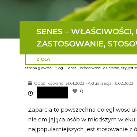
SENES – WŁAŚCIWOŚCI, 
ZASTOSOWANIE, STOSO
ZIOŁA
Strona główna
-
Blog
-
Senes – Właściwości, działanie, czy jes
Opublikowano:
31.01.2023 - Aktualizacja: 16.02.2023
0
Zaparcia to powszechna dolegliwość uk
nie omijająca osób w młodszym wieku. 
najpopularniejszych jest stosowanie ziół