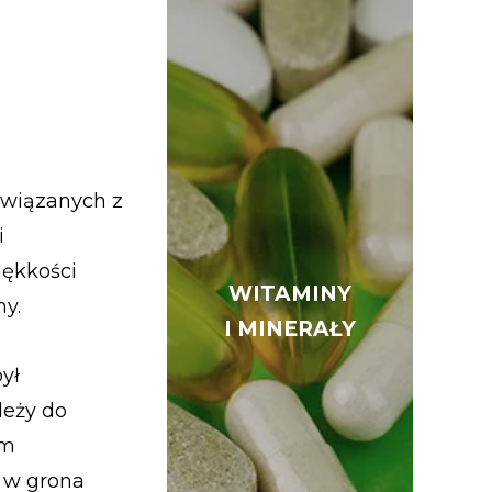
związanych z
i
ękkości
WITAMINY
WITAMINY
ny.
I MINERAŁY
I MINERAŁY
ył
leży do
em
e w grona