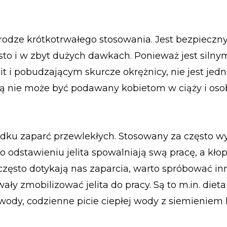
rodze krótkotrwałego stosowania. Jest bezpieczny
ęsto i w zbyt dużych dawkach. Ponieważ jest silny
it i pobudzającym skurcze okrężnicy, nie jest jed
 nie może być podawany kobietom w ciąży i os
adku zaparć przewlekłych. Stosowany za często w
 odstawieniu jelita spowalniają swą pracę, a kłop
 często dotykają nas zaparcia, warto spróbować i
y zmobilizować jelita do pracy. Są to m.in. dieta
ody, codzienne picie ciepłej wody z siemieniem