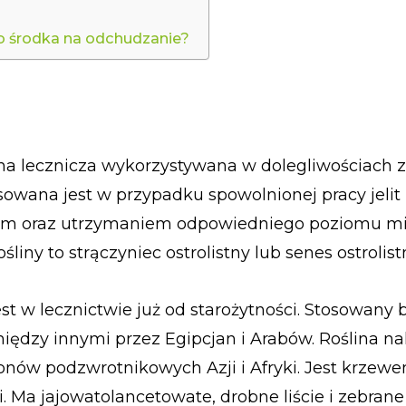
o środka na odchudzanie?
lina lecznicza wykorzystywana w dolegliwościach 
owana jest w przypadku spowolnionej pracy jelit 
em oraz utrzymaniem odpowiedniego poziomu mi
śliny to strączyniec ostrolistny lub senes ostrolist
st w lecznictwie już od starożytności. Stosowany b
iędzy innymi przez Egipcjan i Arabów. Roślina na
jonów podzwrotnikowych Azji i Afryki. Jest krzew
. Ma jajowatolancetowate, drobne liście i zebran