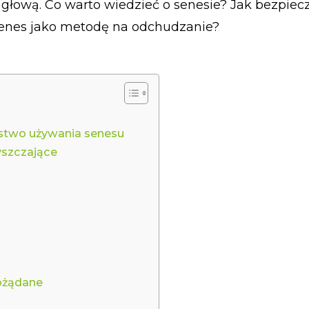
z głową. Co warto wiedzieć o senesie? Jak bezpiec
 senes jako metodę na odchudzanie?
ństwo używania senesu
yszczające
pożądane