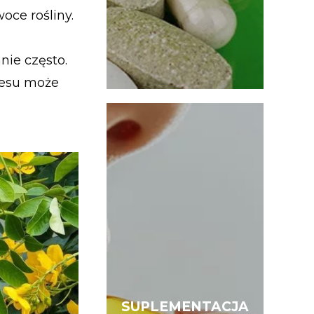
oce rośliny.
ie często.
nesu może
SUPLEMENTACJA
SUPLEMENTACJA