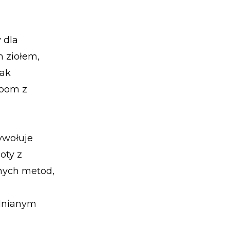
 dla
m ziołem,
nak
obom z
ywołuje
oty z
nnych metod,
 lnianym