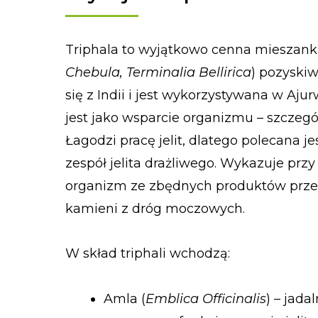
Triphala to wyjątkowo cenna mieszan
Chebula, Terminalia Bellirica
) pozyski
się z Indii i jest wykorzystywana w Aj
jest jako wsparcie organizmu – szcze
Łagodzi pracę jelit, dlatego polecana j
zespół jelita drażliwego. Wykazuje pr
organizm ze zbędnych produktów prze
kamieni z dróg moczowych.
W skład triphali wchodzą:
Amla (
Emblica Officinalis
) – jad