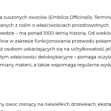
ka suszonych owoców (
Emblica Officinalis, Termin
wanych z roślin o właściwościach prozdrowotnych
urwedzie – ma ponad 1000-letnią historię. Od wie
gólnie w zakresie funkcjonowania przewodu poka
est osobom uskarżających się na uchyłkowatość jel
zy tym właściwości detoksykacyjne – pomaga oczyś
miany materii, a także wspomaga regularne wyd
alny owoc rosnący na niewielkich drzewkach; ekstr