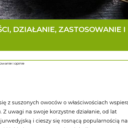
CI, DZIAŁANIE, ZASTOSOWANIE I
sowanie i opinie
y się z suszonych owoców o właściwościach wspier
Z uwagi na swoje korzystne działanie, od lat
urwedyjską i cieszy się rosnącą popularnością n