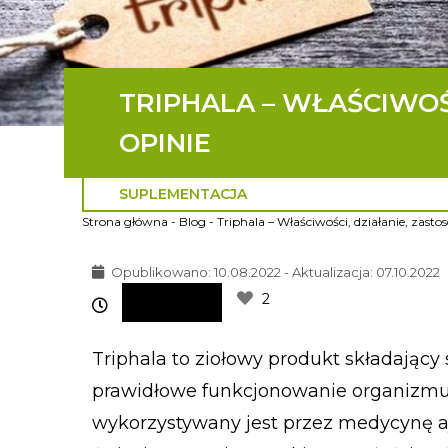
TRIPHALA – WŁAŚCIWOŚ
OPINIE
SUPLEMENTACJA
Strona główna
-
Blog
-
Triphala – Właściwości, działanie, zasto
Opublikowano:
10.08.2022 - Aktualizacja: 07.10.2022
2
Triphala to ziołowy produkt składając
prawidłowe funkcjonowanie organizmu. 
wykorzystywany jest przez medycynę aj