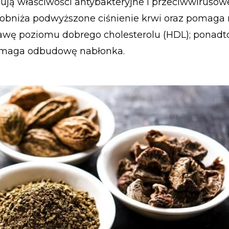
ją właściwości antybakteryjne i przeciwwirusowe;
obniża podwyższone ciśnienie krwi oraz pomaga
awę poziomu dobrego cholesterolu (HDL); ponad
pomaga odbudowę nabłonka.