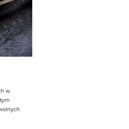
ch w
atym
 wolnych