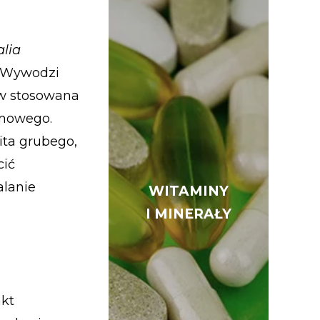
alia
. Wywodzi
ków stosowana
rmowego.
ita grubego,
cić
alanie
WITAMINY
WITAMINY
I MINERAŁY
I MINERAŁY
akt