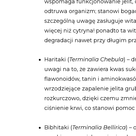
wspomaga funkcjonowanie jelit, d
odtruwa organizm; stanowi boga
szczególną uwagę zasługuje witam
więcej niż cytryna! ponadto ta wi
degradacji nawet przy długim p
Haritaki (
Terminalia Chebula
) – 
uwagi na to, że zawiera kwas suk
flawonoidów, tanin i aminokwas
wrzodziejące zapalenie jelita gru
rozkurczowo, dzięki czemu zmnie
ciśnienie krwi, co stanowi pomoc
Bibhitaki (
Terminalia Bellirica
) –