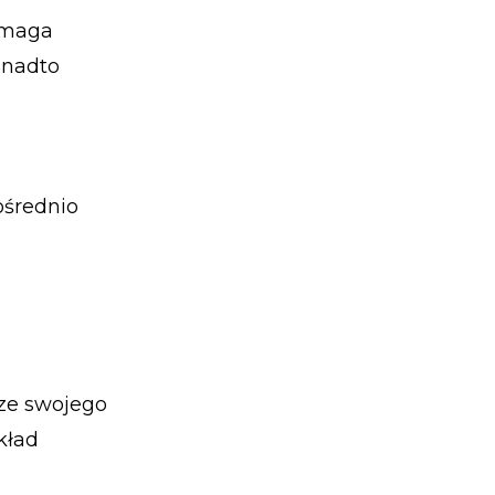
pomaga
onadto
ośrednio
 ze swojego
kład