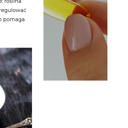
 roślina
 regulować
to pomaga