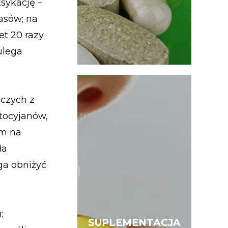
sykację –
asów; na
et 20 razy
ulega
iczych z
ntocyjanów,
um na
ła
ga obniżyć
;
SUPLEMENTACJA
SUPLEMENTACJA