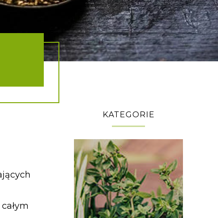
KATEGORIE
ających
a całym