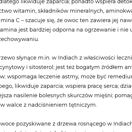
latego likwiduje zaparcia; ponadto wspiera detok
ctwo witamin, składników mineralnych, aminokw
ina C – szacuje się, że owoc ten zawiera jej naw
tamina jest bardziej odporna na ogrzewanie i nie 
rzechowywaniu.
drzewo słynące m.in. w Indiach z właściwości leczn
cynytowy i sitosterol; jest też bogatym źródłem a
ów; wspomaga leczenie astmy, może być remedi
bego, likwiduje zaparcia; wspiera pracę serca; dzia
jsza nasilenie bolesnych skurczów mięśni; poma
 w walce z nadciśnieniem tętniczym.
 owoce pozyskiwane z drzewa rosnącego w Indiach