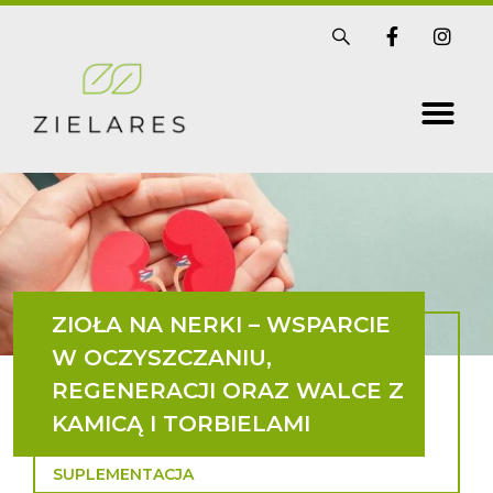
Skip
S
F
I
i
a
n
to
s
c
s
t
e
t
content
r
b
a
i
o
g
x
o
r
k
a
-
m
f
ZIOŁA NA NERKI – WSPARCIE
W OCZYSZCZANIU,
REGENERACJI ORAZ WALCE Z
KAMICĄ I TORBIELAMI
SUPLEMENTACJA