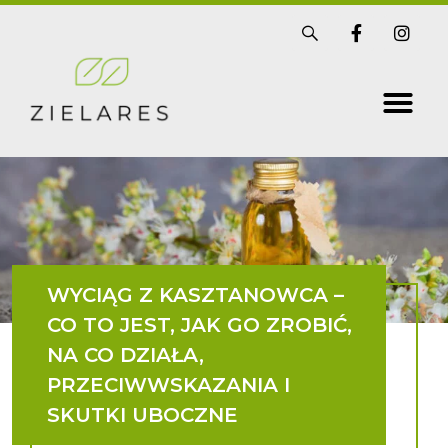
Skip
S
F
I
i
a
n
to
s
c
s
t
e
t
content
r
b
a
i
o
g
x
o
r
k
a
-
m
f
WYCIĄG Z KASZTANOWCA –
CO TO JEST, JAK GO ZROBIĆ,
NA CO DZIAŁA,
PRZECIWWSKAZANIA I
SKUTKI UBOCZNE