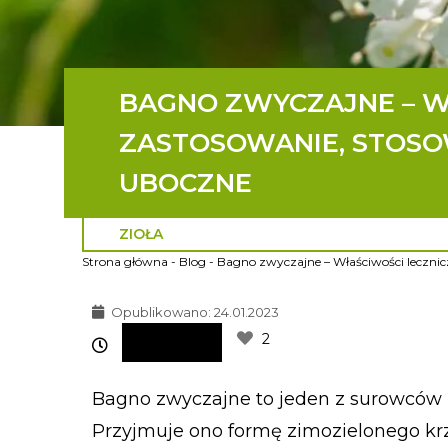
BAGNO ZWYCZAJNE – WŁ
ZASTOSOWANIE, STOSO
UBOCZNE
ZIOŁA
Strona główna
-
Blog
-
Bagno zwyczajne – Właściwości lecznicz
Opublikowano:
24.01.2023
2
Bagno zwyczajne to jeden z surowców 
Przyjmuje ono formę zimozielonego krze