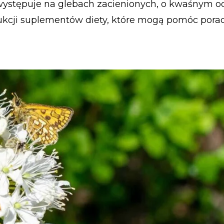
 występuje na glebach zacienionych, o kwaśnym od
cji suplementów diety, które mogą pomóc poradz