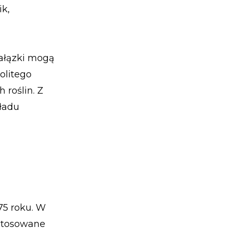
ik,
gałązki mogą
olitego
 roślin. Z
kładu
75 roku. W
 stosowane