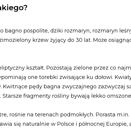
akiego?
o bagno pospolite, dziki rozmaryn, rozmaryn leśny
 zimozielony krzew żyjący do 30 lat. Może osiągną
ptyczny kształt. Pozostają zielone przez co najmn
ominają one torebki zwisające ku dołowi. Kwiaty 
y. Kwitnące pędy bagna zwyczajnego zazwyczaj s
Starsze fragmenty rośliny bywają lekko omszone
re, rośnie na terenach podmokłych. Porasta m.in.
awia się naturalnie w Polsce i północnej Europie, 