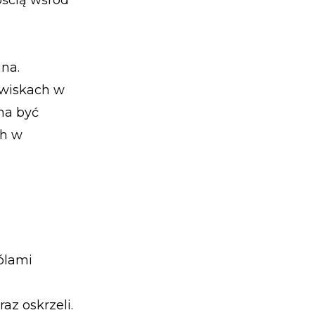
ością wśród
na.
owiskach w
na być
ch w
ólami
z oskrzeli.