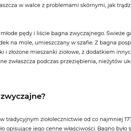
właszcza w walce z problemami skórnymi, jak trądz
 młode pędy i liście bagna zwyczajnego. Świeże 
dek na mole, umieszczany w szafie. Z bagna posp
ki i złożone mieszanki ziołowe, z dodatkiem innych
ione zwłaszcza podczas przeziębienia, nieżytów u
 zwyczajne?
 tradycyjnym ziołolecznictwie od co najmniej 17
eło opisujące jego cenne właściwości. Bagno było