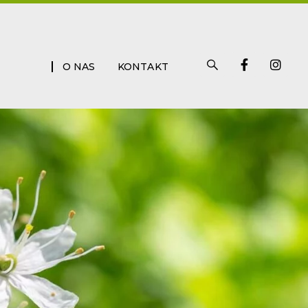
S
F
I
O NAS
KONTAKT
i
a
n
s
c
s
t
e
t
r
b
a
i
o
g
x
o
r
k
a
-
m
f