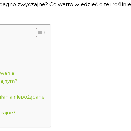
 bagno zwyczajne? Co warto wiedzieć o tej roślini
owanie
zajnym?
ałania niepożądane
zajne?