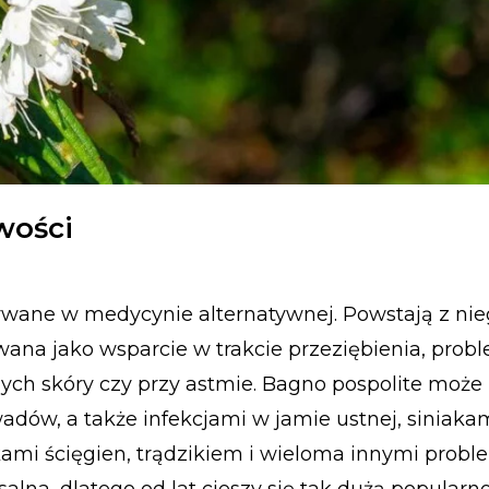
wości
ywane w medycynie alternatywnej. Powstają z nieg
żywana jako wsparcie w trakcie przeziębienia, pro
nych skóry czy przy astmie. Bagno pospolite moż
dów, a także infekcjami w jamie ustnej, siniakam
kami ścięgien, trądzikiem i wieloma innymi prob