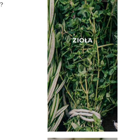
e?
ZIOŁA
ZIOŁA