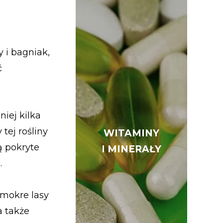
 i bagniak,
ć
iej kilka
tej rośliny
WITAMINY
WITAMINY
ą pokryte
I MINERAŁY
I MINERAŁY
.
 mokre lasy
a także