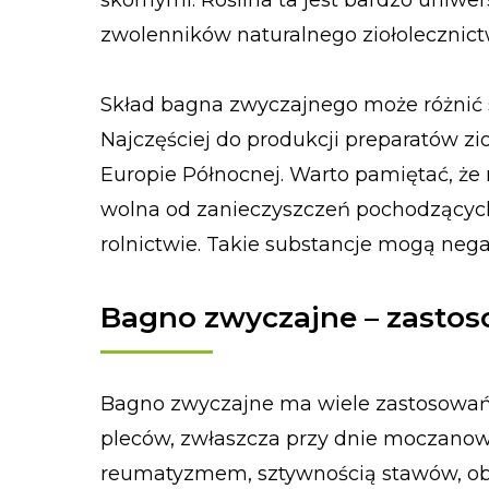
skórnymi. Roślina ta jest bardzo uniwer
zwolenników naturalnego ziołolecznict
Skład bagna zwyczajnego może różnić si
Najczęściej do produkcji preparatów zi
Europie Północnej. Warto pamiętać, że
wolna od zanieczyszczeń pochodzącyc
rolnictwie. Takie substancje mogą neg
Bagno zwyczajne – zasto
Bagno zwyczajne ma wiele zastosowań. S
pleców, zwłaszcza przy dnie moczanow
reumatyzmem, sztywnością stawów, obrz