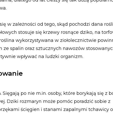
salna, dlatego od lat cieszy się tak dużą popularn
wa.
ę w zależności od tego, skąd pochodzi dana rośli
ołowych stosuje się krzewy rosnące dziko, na torf
 roślina wykorzystywana w ziołolecznictwie powin
h ze spalin oraz sztucznych nawozów stosowany
atywnie wpływać na ludzki organizm.
sowanie
ięgają po nie m.in. osoby, które borykają się z b
ej. Dziki rozmaryn może pomóc poradzić sobie z
ękami ścięgien i stanami zapalnymi tchawicy ora