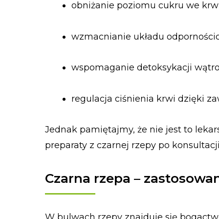
obniżanie poziomu cukru we krwi 
wzmacnianie układu odpornościo
wspomaganie detoksykacji wątrob
regulacja ciśnienia krwi dzięki za
Jednak pamiętajmy, że nie jest to leka
preparaty z czarnej rzepy po konsultacj
Czarna rzepa – zastosowa
W bulwach rzepy znajduje się bogactw