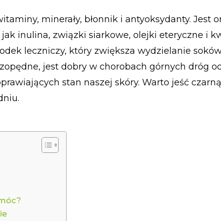
itaminy, minerały, błonnik i antyoksydanty. Jest 
jak inulina, związki siarkowe, olejki eteryczne i k
rodek leczniczy, który zwiększa wydzielanie sokó
czopędne, jest dobry w chorobach górnych dróg
prawiających stan naszej skóry. Warto jeść czarn
dniu.
pomóc?
ie