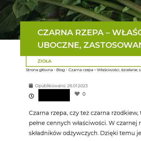
CZARNA RZEPA – WŁAŚCI
UBOCZNE, ZASTOSOWAN
ZIOŁA
Strona główna
-
Blog
-
Czarna rzepa – Właściwości, działanie,
Opublikowano:
26.01.2023
0
Czarna rzepa, czy też czarna rzodkiew
pełne cennych właściwości. W czarnej r
składników odżywczych. Dzięki temu je