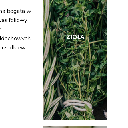
ona bogata w
was foliowy.
w
ZIOŁA
ZIOŁA
 oddechowych
ą rzodkiew