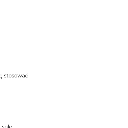
ię stosować
 sole