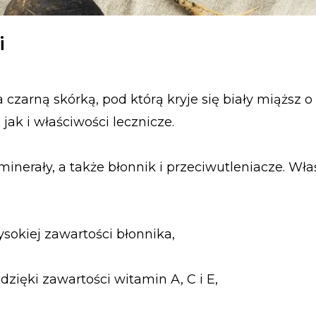
i
czarną skórką, pod którą kryje się biały miąższ o
ak i właściwości lecznicze.
inerały, a także błonnik i przeciwutleniacze. Wła
sokiej zawartości błonnika,
zięki zawartości witamin A, C i E,