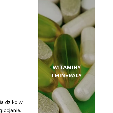
WITAMINY
WITAMINY
I MINERAŁY
I MINERAŁY
ła dziko w
gipcjanie.