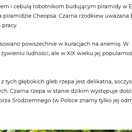
em i cebulą robotnikom budującym piramidy w Eg
 na piramidzie Cheopsa. Czarna rzodkiew uważana 
 pracy.
osowano powszechnie w kuracjach na anemię. W
ywieniu ludności, ale w XIX wieku jej popularno
z tych głębokich gleb rzepa jest delikatna, soczys
ych. Czarna rzepa w stanie dzikim występuje dość
rza Śródziemnego (w Polsce znamy tylko jej od