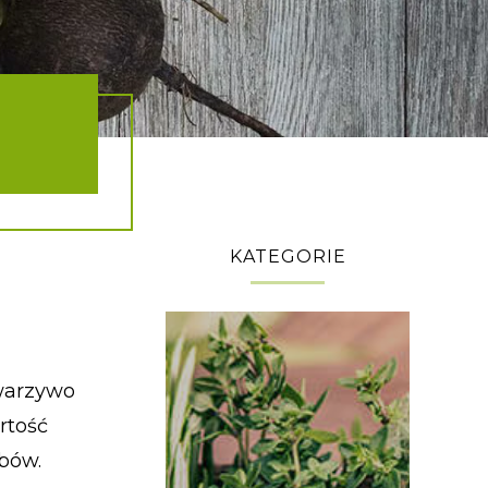
KATEGORIE
 warzywo
rtość
bów.