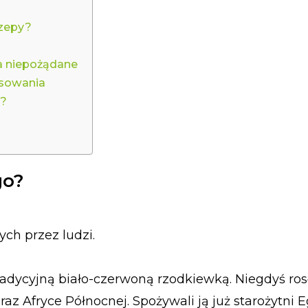
rzepy?
ia niepożądane
osowania
ę?
go?
ych przez ludzi.
radycyjną biało-czerwoną rzodkiewką. Niegdyś ros
az Afryce Północnej. Spożywali ją już starożytni E