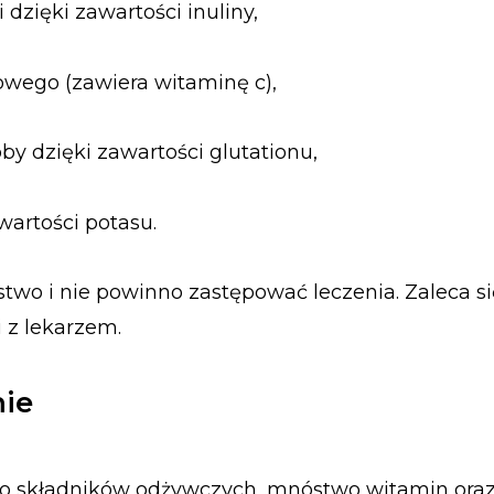
dzięki zawartości inuliny,
wego (zawiera witaminę c),
y dzięki zawartości glutationu,
wartości potasu.
rstwo i nie powinno zastępować leczenia. Zaleca s
i z lekarzem.
nie
o składników odżywczych, mnóstwo witamin oraz