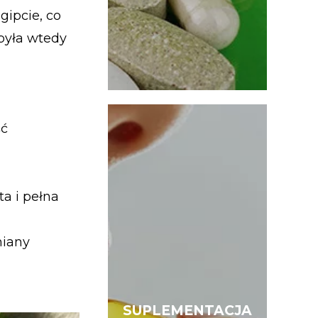
ipcie, co
była wtedy
ść
ta i pełna
miany
SUPLEMENTACJA
SUPLEMENTACJA