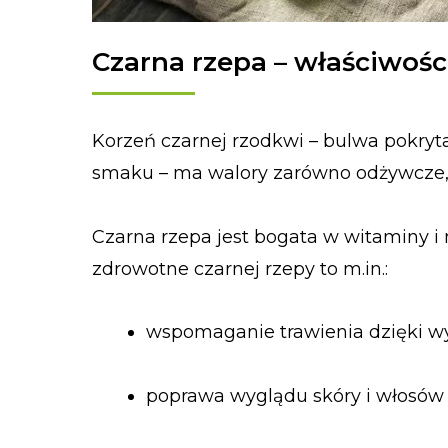
Czarna rzepa – właściwośc
Korzeń czarnej rzodkwi – bulwa pokryta 
smaku – ma walory zarówno odżywcze, j
Czarna rzepa jest bogata w witaminy i m
zdrowotne czarnej rzepy to m.in.:
wspomaganie trawienia dzięki wy
poprawa wyglądu skóry i włosów d