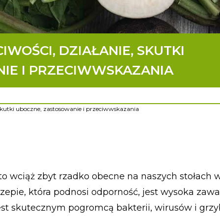
WOŚCI, DZIAŁANIE, SKUTKI
IE I PRZECIWWSKAZANIA
 skutki uboczne, zastosowanie i przeciwwskazania
, to wciąż zbyt rzadko obecne na naszych stołach
zepie, która podnosi odporność, jest wysoka zawa
st skutecznym pogromcą bakterii, wirusów i grzy