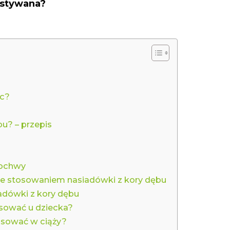
ystywana?
óc?
u? – przepis
pochwy
 ze stosowaniem nasiadówki z kory dębu
adówki z kory dębu
sować u dziecka?
osować w ciąży?