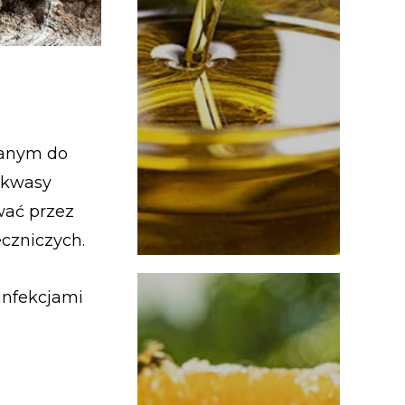
wanym do
, kwasy
wać przez
eczniczych.
infekcjami