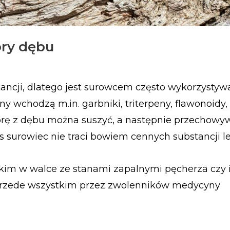
ory dębu
tancji, dlatego jest surowcem często wykorzysty
ny wchodzą m.in. garbniki, triterpeny, flawonoidy
Korę z dębu można suszyć, a następnie przechowy
as surowiec nie traci bowiem cennych substancji l
tkim w walce ze stanami zapalnymi pęcherza czy 
 przede wszystkim przez zwolenników medycyny