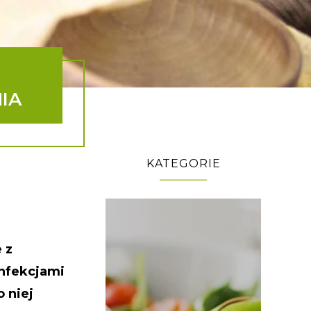
IA
KATEGORIE
 z
infekcjami
 niej