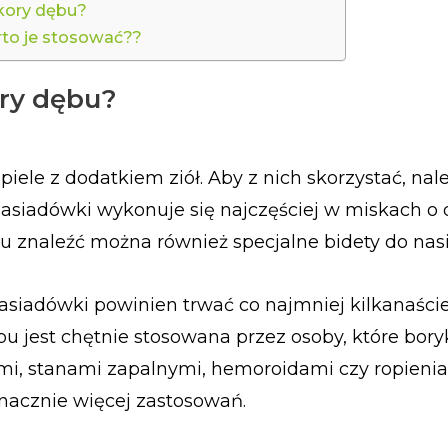
 kory dębu?
rto je stosować??
ory dębu?
iele z dodatkiem ziół. Aby z nich skorzystać, nal
Nasiadówki wykonuje się najczęściej w miskach o 
u znaleźć można również specjalne bidety do na
asiadówki powinien trwać co najmniej kilkanaście
 jest chętnie stosowana przez osoby, które boryk
i, stanami zapalnymi, hemoroidami czy ropienia
nacznie więcej zastosowań.