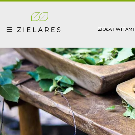
Skip
to
content
ZIOŁA I WITAM