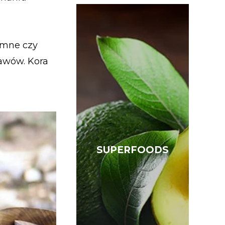
ymne czy
awów. Kora
SUPERFOODS
SUPERFOODS