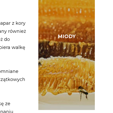
apar z kory
any również
MIODY
MIODY
ż do
piera walkę
pomniane
oczątkowych
kę ze
inaniu