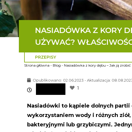
NASIADÓWKA Z KORY DĘB
UŻYWAĆ? WŁAŚCIWOŚCI
PRZEPISY
Strona główna
-
Blog
-
Nasiadówka z kory dębu – Jak ją zrobić
Opublikowano:
02.06.2023 - Aktualizacja: 08.08.202
1
Nasiadówki to kąpiele dolnych partii 
wykorzystaniem wody i różnych ziół, 
bakteryjnymi lub grzybiczymi. Jedny