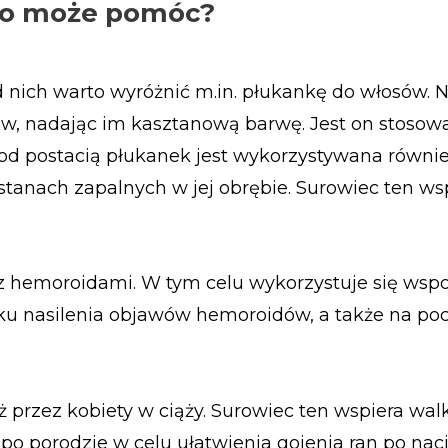
a co może pomóc?
nich warto wyróżnić m.in. płukankę do włosów. N
, nadając im kasztanową barwę. Jest on stosow
d postacią płukanek jest wykorzystywana równie
 stanach zapalnych w jej obrębie. Surowiec ten ws
 z hemoroidami. W tym celu wykorzystuje się ws
ku nasilenia objawów hemoroidów, a także na p
przez kobiety w ciąży. Surowiec ten wspiera wal
o porodzie w celu ułatwienia gojenia ran po nac