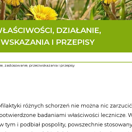
ŁAŚCIWOŚCI, DZIAŁANIE,
WSKAZANIA I PRZEPISY
ie, zastosowanie, przeciwskazania i przepisy
ofilaktyki różnych schorzeń nie można nic zarzuci
 potwierdzone badaniami właściwości lecznicze. W
 w tym i podbiał pospolity, powszechnie stosowan