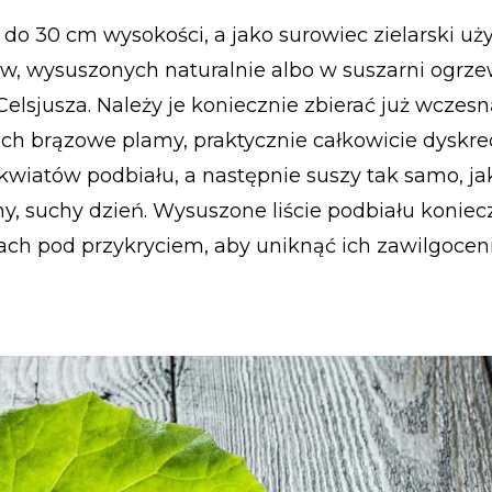
do 30 cm wysokości, a jako surowiec zielarski uż
tów, wysuszonych naturalnie albo w suszarni ogrz
Celsjusza. Należy je koniecznie zbierać już wczes
h brązowe plamy, praktycznie całkowicie dyskre
 kwiatów podbiału, a następnie suszy tak samo, jak 
ny, suchy dzień. Wysuszone liście podbiału koniec
h pod przykryciem, aby uniknąć ich zawilgoceni