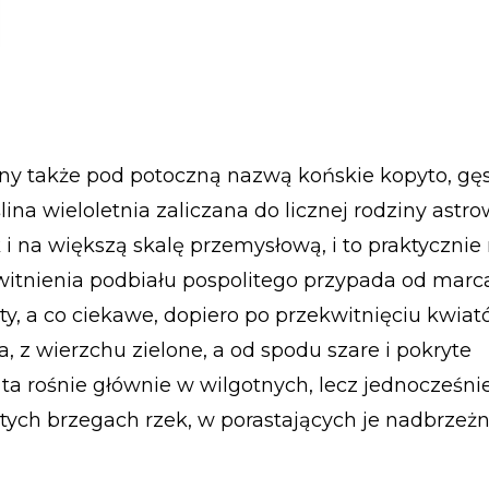
any także pod potoczną nazwą końskie kopyto, gęsi
lina wieloletnia zaliczana do licznej rodziny astr
 i na większą skalę przemysłową, i to praktycznie
kwitnienia podbiału pospolitego przypada od marc
łty, a co ciekawe, dopiero po przekwitnięciu kwia
a, z wierzchu zielone, a od spodu szare i pokryte
ta rośnie głównie w wilgotnych, lecz jednocześni
stych brzegach rzek, w porastających je nadbrzeż