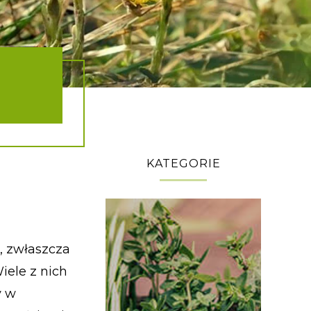
KATEGORIE
ć, zwłaszcza
iele z nich
y w