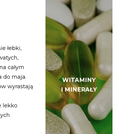
e łebki,
owatych,
 na całym
a do maja.
WITAMINY
WITAMINY
tów wyrastają
I MINERAŁY
I MINERAŁY
e lekko
nych