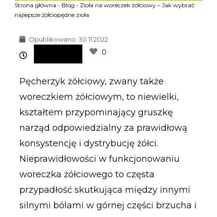
Strona główna
-
Blog
-
Zioła na woreczek żółciowy – Jak wybrać
najlepsze żółciopędne zioła
Opublikowano:
30.11.2022
0
Pęcherzyk żółciowy, zwany także
woreczkiem żółciowym, to niewielki,
kształtem przypominający gruszkę
narząd odpowiedzialny za prawidłową
konsystencję i dystrybucję żółci.
Nieprawidłowości w funkcjonowaniu
woreczka żółciowego to częsta
przypadłość skutkująca między innymi
silnymi bólami w górnej części brzucha i