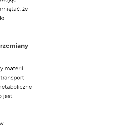
amiętać, że
do
przemiany
y materii
 transport
metaboliczne
 jest
ów