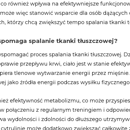
, co również wpływa na efektywniejsze funkcjono
 może więc stanowić wsparcie dla osób dążących
tych, którzy chcą zwiększyć tempo spalania tkanki 
wspomaga spalanie tkanki tłuszczowej?
wspomagać proces spalania tkanki tłuszczowej. Dz
prawie przepływu krwi, ciało jest w stanie efekty
spiera tlenowe wytwarzanie energii przez mięśnie.
ej jako źródła energii podczas wysiłku fizycznego
nież efektywność metabolizmu, co może przyspie
a w połączeniu z regularnym treningiem i odpowie
wa wydolności i zdolności do dłuższego utrzymyw
i cytrulinie może dodatkowo zwiększać całkowite 