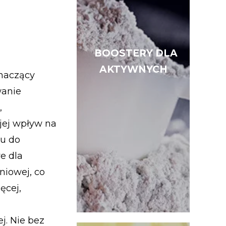
BOOSTERY DLA
BOOSTERY DLA
AKTYWNYCH
AKTYWNYCH
znaczący
wanie
,
jej wpływ na
nu do
e dla
niowej, co
ęcej,
j. Nie bez