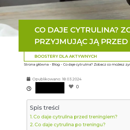
CO DAJE CYTRULINA? Z
PRZYJMUJĄC JĄ PRZED 
BOOSTERY DLA AKTYWNYCH
Strona główna
-
Blog
-
Co daje cytrulina? Zobacz co możesz zy
Opublikowano:
18.03.2024
0
Spis treści
Co daje cytrulina przed treningiem?
Co daje cytrulina po treningu?