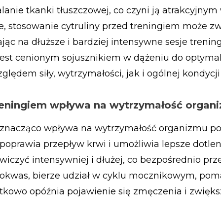
alanie tkanki tłuszczowej, co czyni ją atrakcyjn
ie, stosowanie cytruliny przed treningiem może z
jąc na dłuższe i bardziej intensywne sesje trenin
a jest cenionym sojusznikiem w dążeniu do optymal
ędem siły, wytrzymałości, jak i ogólnej kondycji 
treningiem wpływa na wytrzymałość organ
m znacząco wpływa na wytrzymałość organizmu p
 poprawia przepływ krwi i umożliwia lepsze dotlen
iczyć intensywniej i dłużej, co bezpośrednio prz
inokwas, bierze udział w cyklu mocznikowym, po
kowo opóźnia pojawienie się zmęczenia i zwięks