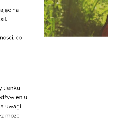
ając na
ił.
ności, co
y tlenku
 odżywieniu
a uwagi.
eż może