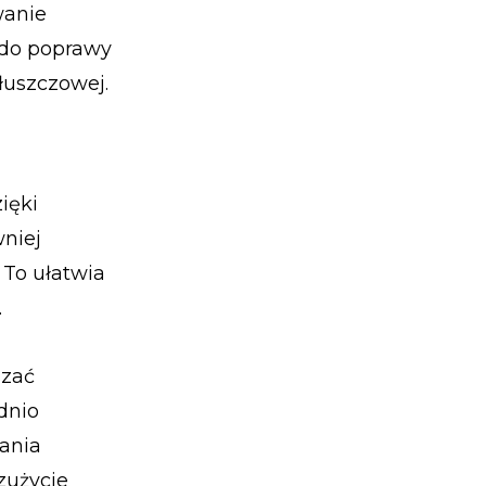
wanie
 do poprawy
tłuszczowej.
ięki
wniej
 To ułatwia
.
szać
dnio
ania
zużycie