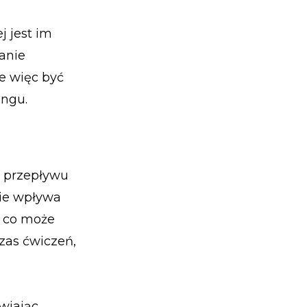
j jest im
anie
e więc być
ingu.
e przepływu
nie wpływa
, co może
czas ćwiczeń,
iwiając