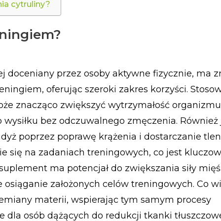
a cytruliny?
reningiem?
iej doceniany przez osoby aktywne fizycznie, ma 
ningiem, oferując szeroki zakres korzyści. Stoso
może znacząco zwiększyć wytrzymałość organizmu
o wysiłku bez odczuwalnego zmęczenia. Również 
 gdyż poprzez poprawę krążenia i dostarczanie tle
e się na zadaniach treningowych, co jest kluczow
suplement ma potencjał do zwiększania siły mięś
ze osiąganie założonych celów treningowych. Co wi
zemiany materii, wspierając tym samym procesy
e dla osób dążących do redukcji tkanki tłuszczowe