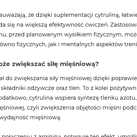
ważają, że dzięki suplementacji cytruliną, łatwie
ada się na większą efektywność ćwiczeń. Zastosow
czanu, przed planowanym wysiłkiem fizycznym, moż
no fizycznych, jak i mentalnych aspektów tren
może zwiększać siłę mięśniową?
ał do zwiększania siły mięśniowej dzięki poprawi
składniki odżywcze oraz tlen. To z kolei pozytyw
odatkowo, cytrulina wspiera syntezę tlenku azotu
ęśniowej, czyli zwiększenia objętości mięśni pod
ż wydajność mięśniową.
 połączeniu z argininą, potęguje ten efekt, umożl