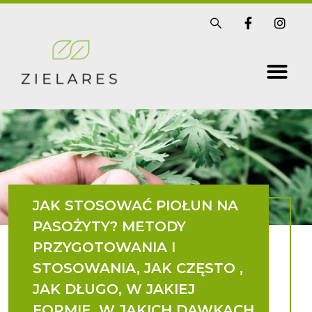
Skip
S
F
I
i
a
n
to
s
c
s
t
e
t
content
r
b
a
i
o
g
x
o
r
k
a
-
m
f
JAK STOSOWAĆ PIOŁUN NA
PASOŻYTY? METODY
PRZYGOTOWANIA I
STOSOWANIA, JAK CZĘSTO ,
JAK DŁUGO, W JAKIEJ
FORMIE, W JAKICH DAWKACH