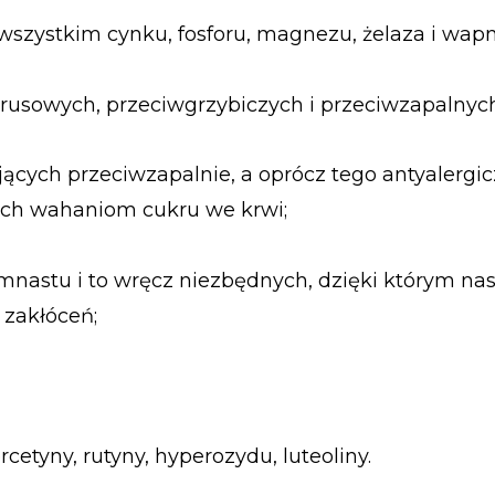
szystkim cynku, fosforu, magnezu, żelaza i wapn
irusowych, przeciwgrzybiczych i przeciwzapalnych
ących przeciwzapalnie, a oprócz tego antyalergic
ych wahaniom cukru we krwi;
mnastu i to wręcz niezbędnych, dzięki którym na
zakłóceń;
etyny, rutyny, hyperozydu, luteoliny.