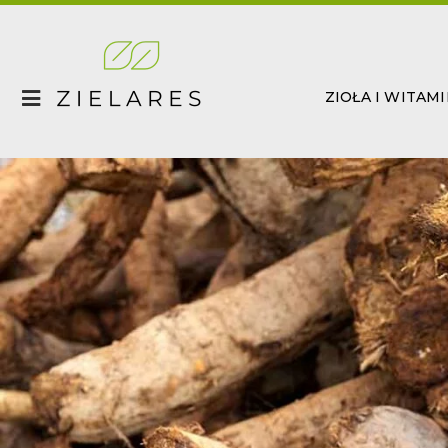
Skip
to
content
ZIOŁA I WITAM