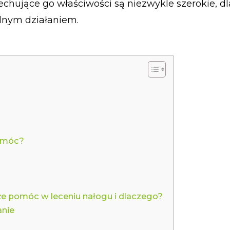
Cechujące go właściwości są niezwykle szerokie, d
alnym działaniem.
pomóc?
że pomóc w leceniu nałogu i dlaczego?
anie