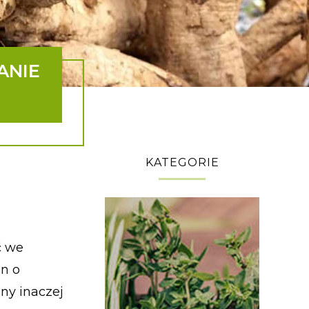
ANIE
KATEGORIE
ć we
in o
ny inaczej