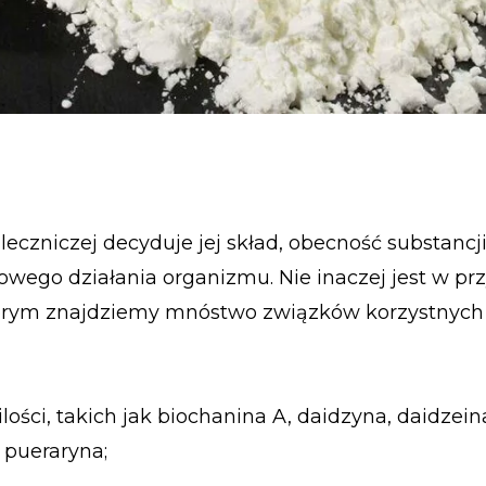
 leczniczej decyduje jej skład, obecność substancj
wego działania organizmu. Nie inaczej jest w p
órym znajdziemy mnóstwo związków korzystnych 
ości, takich jak biochanina A, daidzyna, daidzein
 pueraryna;