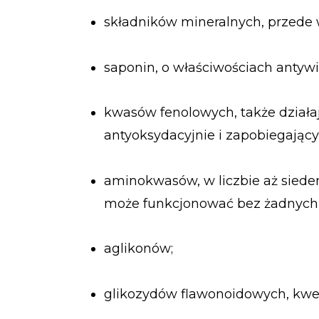
składników mineralnych, przede w
saponin, o właściwościach antyw
kwasów fenolowych, także działaj
antyoksydacyjnie i zapobiegając
aminokwasów, w liczbie aż siede
może funkcjonować bez żadnych 
aglikonów;
glikozydów flawonoidowych, kwerc