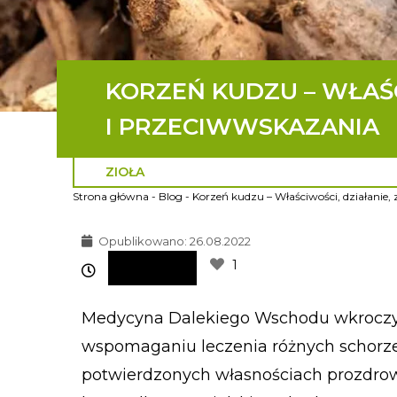
KORZEŃ KUDZU – WŁAŚC
I PRZECIWWSKAZANIA
ZIOŁA
Strona główna
-
Blog
-
Korzeń kudzu – Właściwości, działanie,
Opublikowano:
26.08.2022
1
Medycyna Dalekiego Wschodu wkroczyła
wspomaganiu leczenia różnych schorzeń
potwierdzonych własnościach prozdrowo