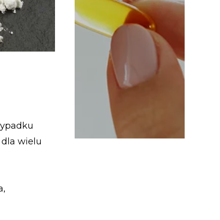
i
rzypadku
dla wielu
a,