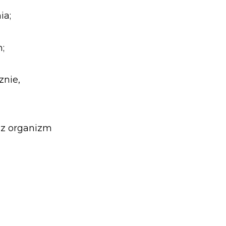
ia;
;
znie,
sz organizm