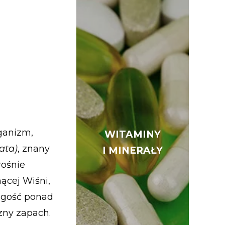
ganizm,
WITAMINY
WITAMINY
ata)
, znany
I MINERAŁY
I MINERAŁY
rośnie
ącej Wiśni,
ługość ponad
czny zapach.