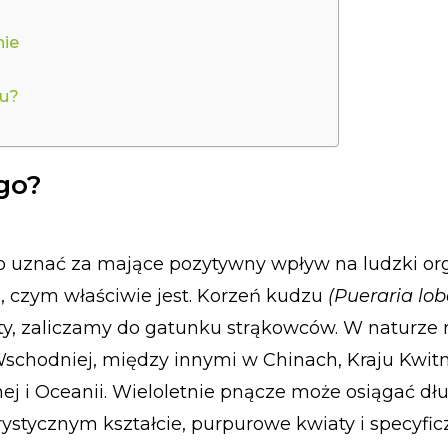
nie
zu?
?
ego?
o uznać za mające pozytywny wpływ na ludzki or
ę, czym właściwie jest. Korzeń kudzu
(Pueraria lob
aty, zaliczamy do gatunku strąkowców. W naturze 
chodniej, między innymi w Chinach, Kraju Kwitn
nej i Oceanii. Wieloletnie pnącze może osiągać d
erystycznym kształcie, purpurowe kwiaty i specyfi