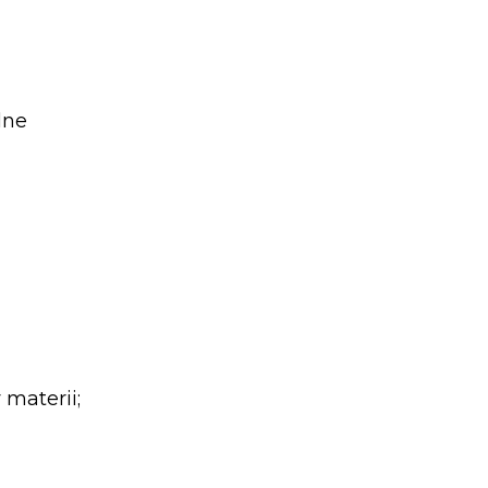
lne
materii;