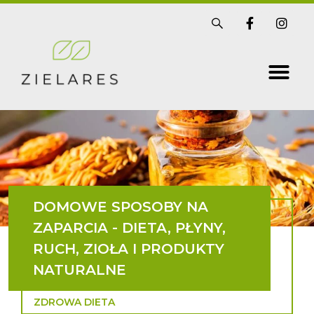
Skip
S
F
I
i
a
n
to
s
c
s
t
e
t
content
r
b
a
i
o
g
x
o
r
k
a
-
m
f
DOMOWE SPOSOBY NA
ZAPARCIA - DIETA, PŁYNY,
RUCH, ZIOŁA I PRODUKTY
NATURALNE
ZDROWA DIETA