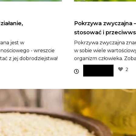
ziałanie,
Pokrzywa zwyczajna – 
stosować i przeciwws
wana jest w
Pokrzywa zwyczajna znan
rnościowego - wreszcie
w sobie wiele wartościo
ać z jej dobrodziejstwa!
organizm człowieka. Zobac
2