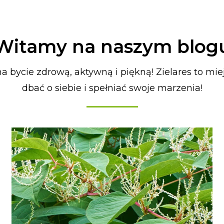
Witamy na naszym blog
a bycie zdrową, aktywną i piękną! Zielares to mie
dbać o siebie i spełniać swoje marzenia!
a
rona
rona
Strona
Strona
Strona
Strona
Strona
Strona
Strona
Strona
Strona
Strona
Strona
Strona
Strona
Strona
Strona
Strona
Strona
Strona
Strona
Strona
Strona
Strona
Strona
Str
Str