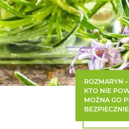
ROZMARYN –
KTO NIE PO
MOŻNA GO P
BEZPIECZNI