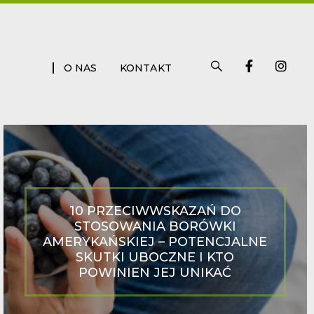
S
F
I
O NAS
KONTAKT
i
a
n
s
c
s
t
e
t
r
b
a
i
o
g
x
o
r
k
a
-
m
f
10 PRZECIWWSKAZAŃ DO
STOSOWANIA BORÓWKI
AMERYKAŃSKIEJ – POTENCJALNE
SKUTKI UBOCZNE I KTO
POWINIEN JEJ UNIKAĆ