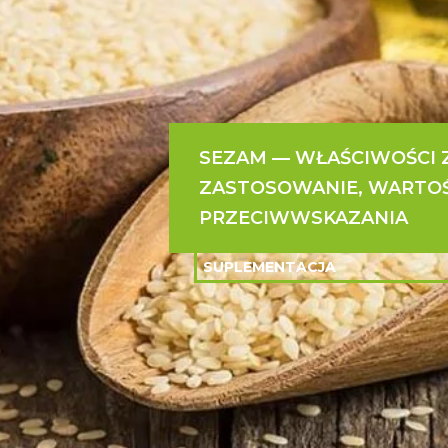
SEZAM — WŁAŚCIWOŚCI 
ZASTOSOWANIE, WARTOŚ
PRZECIWWSKAZANIA
SUPLEMENTACJA