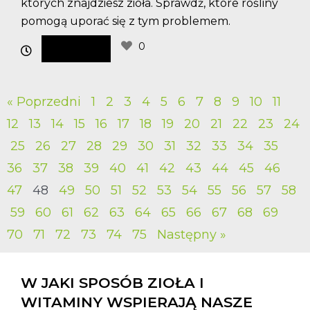
których znajdziesz zioła. Sprawdź, które rośliny
pomogą uporać się z tym problemem.
0
« Poprzedni
1
2
3
4
5
6
7
8
9
10
11
12
13
14
15
16
17
18
19
20
21
22
23
24
25
26
27
28
29
30
31
32
33
34
35
36
37
38
39
40
41
42
43
44
45
46
47
48
49
50
51
52
53
54
55
56
57
58
59
60
61
62
63
64
65
66
67
68
69
70
71
72
73
74
75
Następny »
W JAKI SPOSÓB ZIOŁA I
WITAMINY WSPIERAJĄ NASZE