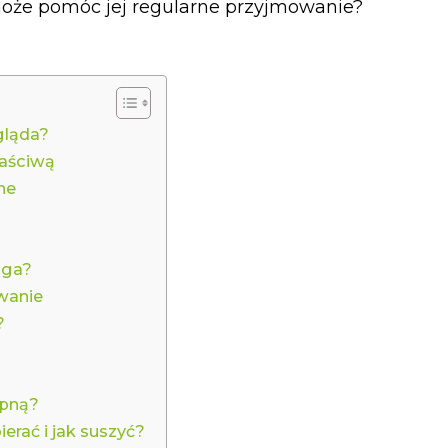
 może pomóc jej regularne przyjmowanie?
ygląda?
łaściwą
ne
aga?
wanie
?
epną?
ierać i jak suszyć?