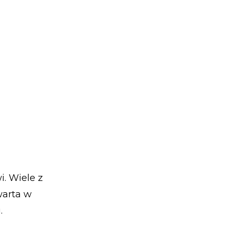
. Wiele z
warta w
.