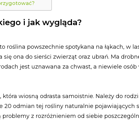
ą przygotować?
akiego i jak wygląda?
 to roślina powszechnie spotykana na łąkach, w la
się ona do sierści zwierząt oraz ubrań. Ma drobne
grodach jest uznawana za chwast, a niewiele osób w
, która wiosną odrasta samoistnie. Należy do rodz
20 odmian tej rośliny naturalnie pojawiających s
ą problemy z rozróżnieniem od siebie poszczegól