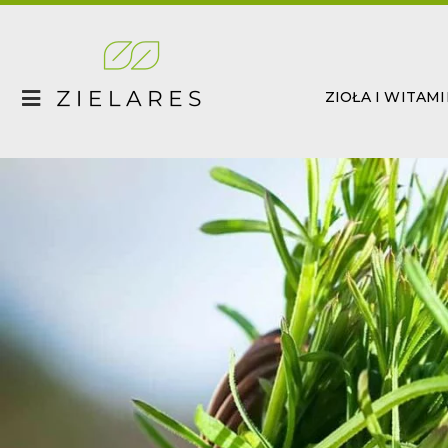
Skip
to
content
ZIOŁA I WITAM