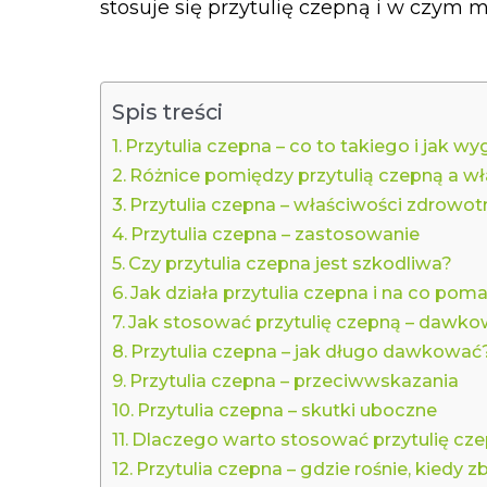
stosuje się przytulię czepną i w czym
Spis treści
Przytulia czepna – co to takiego i jak w
Różnice pomiędzy przytulią czepną a w
Przytulia czepna – właściwości zdrowot
Przytulia czepna – zastosowanie
Czy przytulia czepna jest szkodliwa?
Jak działa przytulia czepna i na co pom
Jak stosować przytulię czepną – dawko
Przytulia czepna – jak długo dawkować
Przytulia czepna – przeciwwskazania
Przytulia czepna – skutki uboczne
Dlaczego warto stosować przytulię cz
Przytulia czepna – gdzie rośnie, kiedy zb