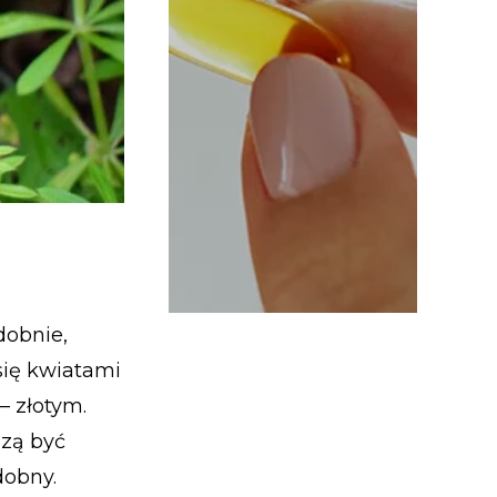
dobnie,
 się kwiatami
– złotym.
szą być
dobny.