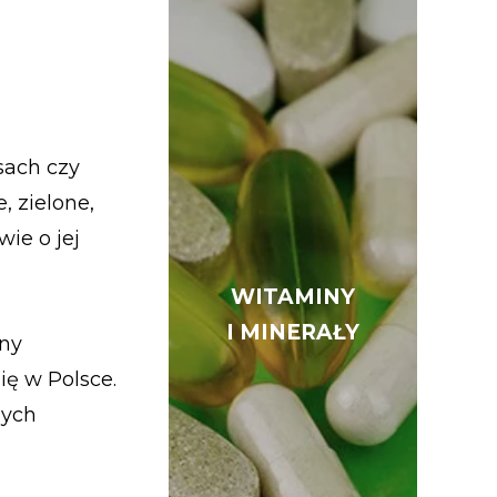
sach czy
, zielone,
ie o jej
WITAMINY
WITAMINY
I MINERAŁY
I MINERAŁY
iny
ię w Polsce.
nych