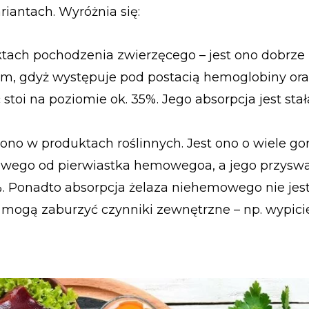
iantach. Wyróżnia się:
ach pochodzenia zwierzęcego – jest ono dobrze
zm, gdyż występuje pod postacią hemoglobiny or
stoi na poziomie ok. 35%. Jego absorpcja jest stał
ono w produktach roślinnych. Jest ono o wiele go
wego od pierwiastka hemowegoa, a jego przyswa
. Ponadto absorpcja żelaza niehemowego nie jest 
e mogą zaburzyć czynniki zewnętrzne – np. wypic