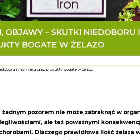
, OBJAWY – SKUTKI NIEDOBORU 
UKTY BOGATE W ŻELAZO
niedoboru i nadmiaru oraz produkty bogate w żelazo
d żadnym pozorem nie może zabraknąć w organ
olegliwościami, ale też poważnymi konsekwenc
chorobami. Dlaczego prawidłowa ilość żelaza 