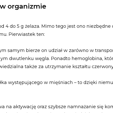
a w organizmie
od 4 do 5 g żelaza. Mimo tego jest ono niezbędne
u. Pierwiastek ten:
tym samym bierze on udział w zarówno w transpor
otnym dwutlenku węgla. Ponadto hemoglobina, kt
wiedzialna także za utrzymanie kształtu czerwon
ałka występującego w mięśniach – to dzięki niem
wa na aktywację oraz szybsze namnażanie się ko