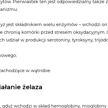
ytów. Pierwiastek ten jest odpowiedzialny także 
ganizmu;
dyż jest składnikiem wielu enzymów – wchodzi on 
óre chronią komórki przed stresem oksydacyjnym.
 udział w produkcji serotoniny, tyroksyny, trijodo
wowego;
zachodzące w wątrobie.
iałanie żelaza
, gdyż wchodzi w skład hemoglobiny, mioglobiny 