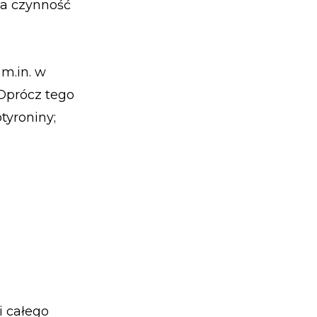
za czynność
m.in. w
 Oprócz tego
tyroniny;
i całego