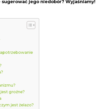
że sugerować jego niedobór? Wyjaśniamy!
e
 zapotrzebowanie
?
a?
ganizmu?
jest groźne?
a
czym jest żelazo?