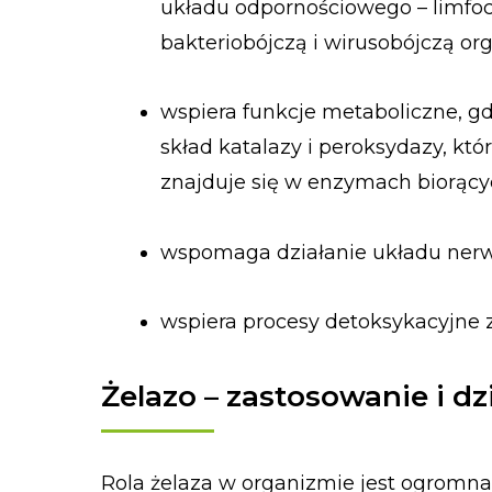
układu odpornościowego – limfoc
bakteriobójczą i wirusobójczą or
wspiera funkcje metaboliczne, g
skład katalazy i peroksydazy, kt
znajduje się w enzymach biorących
wspomaga działanie układu ner
wspiera procesy detoksykacyjne 
Żelazo – zastosowanie i dz
Rola żelaza w organizmie jest ogromna