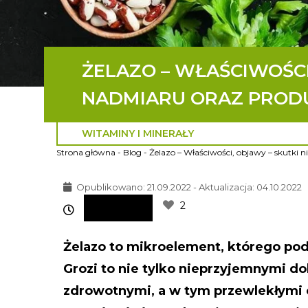
ŻELAZO – WŁAŚCIWOŚCI
NADMIARU ORAZ PROD
WITAMINY I MINERAŁY
Strona główna
-
Blog
-
Żelazo – Właściwości, objawy – skutki 
Opublikowano:
21.09.2022 - Aktualizacja: 04.10.2022
2
Żelazo to mikroelement, którego po
Grozi to nie tylko nieprzyjemnymi d
zdrowotnymi, a w tym przewlekłymi 