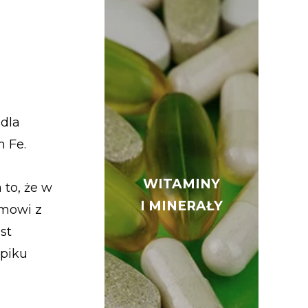
 dla
 Fe.
WITAMINY
WITAMINY
to, że w
I MINERAŁY
I MINERAŁY
zmowi z
st
zpiku