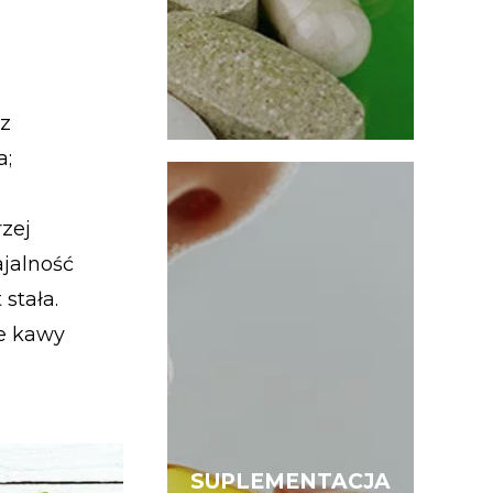
az
a;
rzej
jalność
stała.
ie kawy
SUPLEMENTACJA
SUPLEMENTACJA