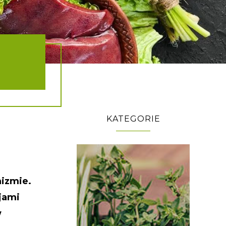
I
KATEGORIE
izmie.
jami
w