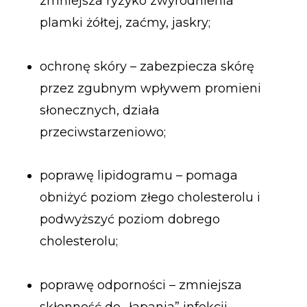
zmniejsza ryzyko zwyrodnienia
plamki żółtej, zaćmy, jaskry;
ochronę skóry – zabezpiecza skórę
przez zgubnym wpływem promieni
słonecznych, działa
przeciwstarzeniowo;
poprawę lipidogramu – pomaga
obniżyć poziom złego cholesterolu i
podwyższyć poziom dobrego
cholesterolu;
poprawę odporności – zmniejsza
skłonność do „łapania” infekcji,